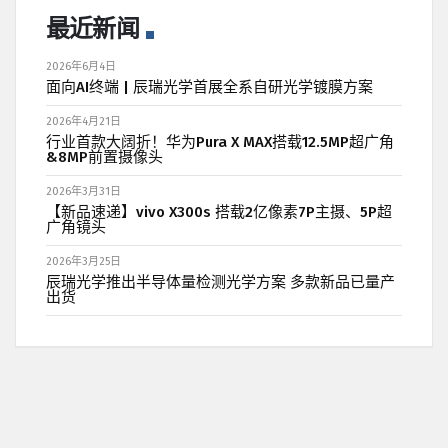
最近新闻
2026年6月4日
面向AI终端 | 辰瑞光学首展全系自研光学镀膜方案
2026年4月21日
行业首款大阔折！华为Pura X MAX搭载12.5MP超广角
&8MP前置摄像头
2026年3月31日
【新品速递】vivo X300s 搭载2亿像素7P主摄、5P超
广角镜头
2026年3月25日
辰瑞光学推出半导体量检测光学方案 多款新品已量产
出货