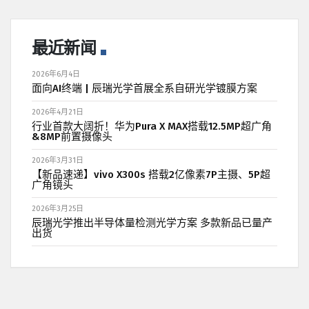
最近新闻
2026年6月4日
面向AI终端 | 辰瑞光学首展全系自研光学镀膜方案
2026年4月21日
行业首款大阔折！华为Pura X MAX搭载12.5MP超广角
&8MP前置摄像头
2026年3月31日
【新品速递】vivo X300s 搭载2亿像素7P主摄、5P超
广角镜头
2026年3月25日
辰瑞光学推出半导体量检测光学方案 多款新品已量产
出货