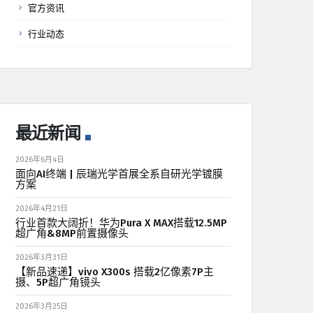
官方资讯
行业动态
最近新闻
2026年6月4日
面向AI终端 | 辰瑞光学首展全系自研光学镀膜
方案
2026年4月21日
行业首款大阔折！华为Pura X MAX搭载12.5MP
超广角&8MP前置摄像头
2026年3月31日
【新品速递】vivo X300s 搭载2亿像素7P主
摄、5P超广角镜头
2026年3月25日