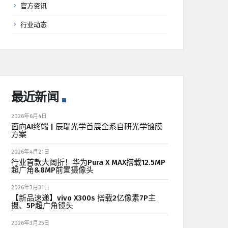
官方资讯
行业动态
最近新闻
2026年6月4日
面向AI终端 | 辰瑞光学首展全系自研光学镀膜
方案
2026年4月21日
行业首款大阔折！华为Pura X MAX搭载12.5MP
超广角&8MP前置摄像头
2026年3月31日
【新品速递】vivo X300s 搭载2亿像素7P主
摄、5P超广角镜头
2026年3月25日