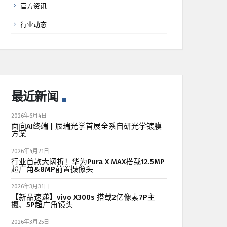
官方资讯
行业动态
最近新闻
2026年6月4日
面向AI终端 | 辰瑞光学首展全系自研光学镀膜
方案
2026年4月21日
行业首款大阔折！华为Pura X MAX搭载12.5MP
超广角&8MP前置摄像头
2026年3月31日
【新品速递】vivo X300s 搭载2亿像素7P主
摄、5P超广角镜头
2026年3月25日