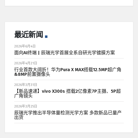
最近新闻
2026年6月4日
面向AI终端 | 辰瑞光学首展全系自研光学镀膜方案
2026年4月21日
行业首款大阔折！华为Pura X MAX搭载12.5MP超广角
&8MP前置摄像头
2026年3月31日
【新品速递】vivo X300s 搭载2亿像素7P主摄、5P超
广角镜头
2026年3月25日
辰瑞光学推出半导体量检测光学方案 多款新品已量产
出货