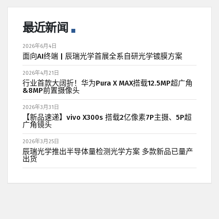
最近新闻
2026年6月4日
面向AI终端 | 辰瑞光学首展全系自研光学镀膜方案
2026年4月21日
行业首款大阔折！华为Pura X MAX搭载12.5MP超广角
&8MP前置摄像头
2026年3月31日
【新品速递】vivo X300s 搭载2亿像素7P主摄、5P超
广角镜头
2026年3月25日
辰瑞光学推出半导体量检测光学方案 多款新品已量产
出货