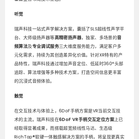
听觉
瑞声科技一站式声学解决方案，囊括了SLS超线性声学平
台、大师级扬声器等
高精密扬声器
，独家、多场景的
音
频算法
及
专业调试服务
三大维度服务能力，满足客户多
元化需求，持续为其创造差异化价值。针对XR特有的产
品特性，瑞声科技通过增加声音定位、低延时360°头部
追踪、算法增强等多种技术方案，打造空间信息更丰富
的沉浸式音频体验。
触觉
在交互技术与体验上，6DoF手柄方案是VR当前交互技
术的主流。瑞声科技在
6DoF VR手柄交互定位方案
上已
经取得显著成果，而搭载超宽频线性马达、生态级
RichTap®软硬一体触感解决方案的手柄，将呈现更真实