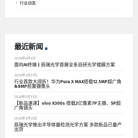
行业动态
最近新闻
2026年6月4日
面向AI终端 | 辰瑞光学首展全系自研光学镀膜方案
2026年4月21日
行业首款大阔折！华为Pura X MAX搭载12.5MP超广角
&8MP前置摄像头
2026年3月31日
【新品速递】vivo X300s 搭载2亿像素7P主摄、5P超
广角镜头
2026年3月25日
辰瑞光学推出半导体量检测光学方案 多款新品已量产
出货