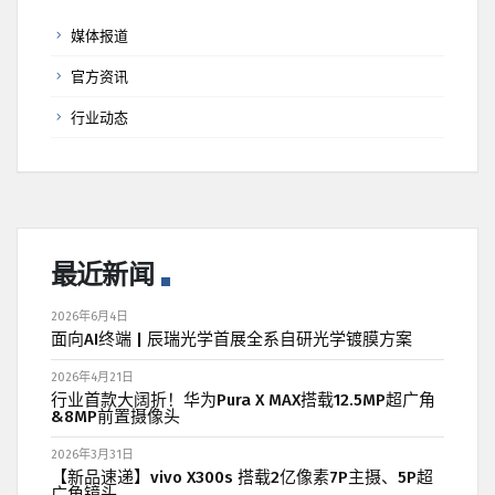
媒体报道
官方资讯
行业动态
最近新闻
2026年6月4日
面向AI终端 | 辰瑞光学首展全系自研光学镀膜方案
2026年4月21日
行业首款大阔折！华为Pura X MAX搭载12.5MP超广角
&8MP前置摄像头
2026年3月31日
【新品速递】vivo X300s 搭载2亿像素7P主摄、5P超
广角镜头